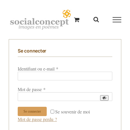
Passer
au
contenu
Se connecter
Obligatoire
Identifiant ou e-mail
*
Obligatoire
Mot de passe
*
Se souvenir de moi
Se connecter
Mot de passe perdu ?