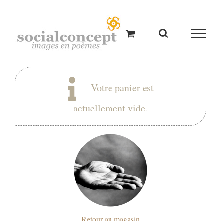
Passer
au
contenu
Votre panier est
actuellement vide.
Retour au magasin