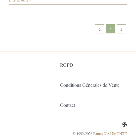
03
&
09-
10/06/2018
•
5
Art
1030
•
Les
Vibrances
de
RGPD
Funchal
Conditions Générales de Vente
Contact
© 1992-2026
Bruno D’ALIMONTE