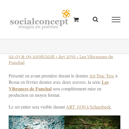
Passer
au
contenu
02-03 & 09-10/06/2018 • Art 1030 • Les Vibrances de
Funchal
Présenté en avant première durant le dernier
Art Truc Troc
à
Les
Bozar en février dernier avec deux œuvres, la série
Vibrances de Funchal
sera complètement mise en
production en moyen format.
Le set entier sera visible durant
ART 1030 à Schaerbeek
.