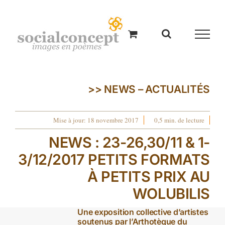
Passer
au
contenu
>> NEWS – ACTUALITÉS
Mise à jour: 18 novembre 2017
0,5 min. de lecture
NEWS : 23-26,30/11 & 1-
3/12/2017 PETITS FORMATS
À PETITS PRIX AU
WOLUBILIS
Une exposition collective d’artistes
soutenus par l’Arthotèque du