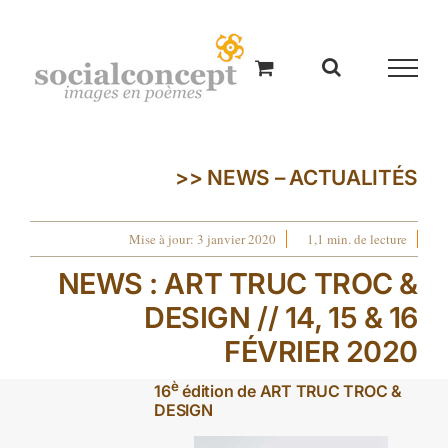
Passer
au
contenu
>> NEWS – ACTUALITÉS
Mise à jour: 3 janvier 2020
1,1 min. de lecture
NEWS : ART TRUC TROC &
DESIGN // 14, 15 & 16
FÉVRIER 2020
è
16
édition de ART TRUC TROC &
DESIGN